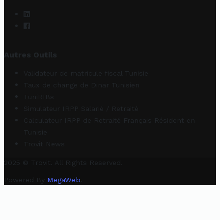
Autres Outils
Validateur de matricule fiscal Tunisie
Taux de change de Dinar Tunisien
TuniRIBs
Simulateur IRPP Salarié / Retraité
Calculateur IRPP de Retraité Français Résident en
Tunisie
Trovit News
2025 © Trovit. All Rights Reserved.
Powered By
MegaWeb
.