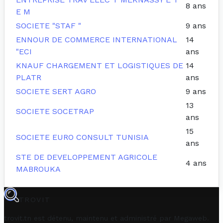
8 ans
E M
SOCIETE "STAF "
9 ans
ENNOUR DE COMMERCE INTERNATIONAL
14
"ECI
ans
KNAUF CHARGEMENT ET LOGISTIQUES DE
14
PLATR
ans
SOCIETE SERT AGRO
9 ans
13
SOCIETE SOCETRAP
ans
15
SOCIETE EURO CONSULT TUNISIA
ans
STE DE DEVELOPPEMENT AGRICOLE
4 ans
MABROUKA
TROVIT
trovit.tn est détenu, maintenu et administré par
Megaweb
.