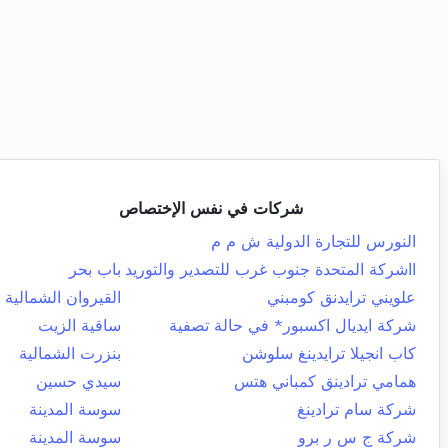
شركات في نفس الإختصاص
النورس للتجارة الدولية ش م م
ااشركة المتحدة جنوب غرب للتصدير والتوريد
باب بحر
علويني ترايدنق كومبني
القيروان الشمالية
شركة ايديال اكسبور* في حالة تصفية
ساقية الزيت
كاب انجيلا ترايدينغ سلوشن
بنزرت الشمالية
همامي ترادينق كمباني هتس
سيدي حسين
شركة سام ترادينغ
سوسة المدينة
شركة ج س ر برو
سوسة المدينة