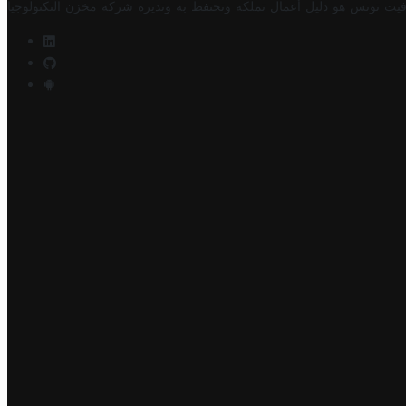
فيت تونس هو دليل أعمال تملكه وتحتفظ به وتديره
شركة مخزن التكنولوجيا