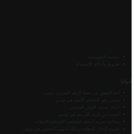
سياسة الخصوصية
شروط وأحكام الاستخدام
أدواتنا
أداة التحقق من صحة الرقم الضريبي تونس
محول رقم الحساب الآيبان في تونس
أسعار صرف الدينار التونسي
البحث عن الرمز البريدي في تونس
محاكي ضريبة الدخل الشخصي للموظف/المتقاعد
ضريبة الدخل للمتقاعدين الفرنسيين المقيمين في تونس