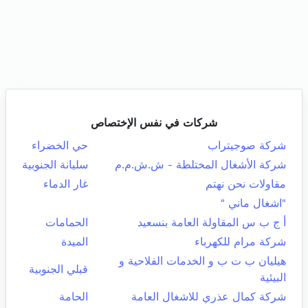
شركات في نفس الإختصاص
شركة صوجيتراب
حي الخضراء
شركة الأشغال المختلطة - ش.ش.م.م
سليانة الجنوبية
مقاولات نحن نهتم
غار الدماء
"اشغال ماني "
أ ج ب س المقاولة العامة بنسعيد
الحمامات
شركة مرام للكهرباء
الميدة
هيليان ب ت ب و الخدمات الفلاحية و
قبلي الجنوبية
البيئية
شركة كمال عذري للاشغال العامة
الحامة