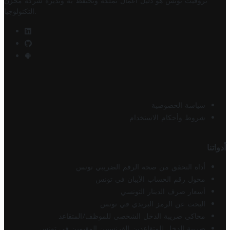
تروفيت تونس هو دليل أعمال تملكه وتحتفظ به وتديره
شركة مخزن
.
التكنولوجيا
سياسة الخصوصية
شروط وأحكام الاستخدام
أدواتنا
أداة التحقق من صحة الرقم الضريبي تونس
محول رقم الحساب الآيبان في تونس
أسعار صرف الدينار التونسي
البحث عن الرمز البريدي في تونس
محاكي ضريبة الدخل الشخصي للموظف/المتقاعد
ضريبة الدخل للمتقاعدين الفرنسيين المقيمين في تونس