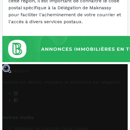
cette région, il est important de connaître le code
postal spécifique à la Délégation de Maknassy
pour faciliter l'acheminement de votre courrier et
l'accès à divers services postaux.
TROVIT
trovit.tn est détenu, maintenu et administré par
Megaweb
.
Autres Outils
Validateur de matricule fiscal Tunisie