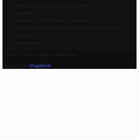
Taux de change de Dinar Tunisien
TuniRIBs
Simulateur IRPP Salarié / Retraité
Calculateur IRPP de Retraité Français Résident en
Tunisie
Trovit News
2025 © Trovit. All Rights Reserved.
Powered By
MegaWeb
.