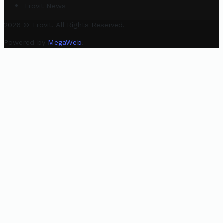
Trovit News
2026 © Trovit. All Rights Reserved.
Powered by
MegaWeb
.