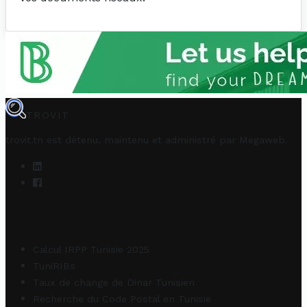
TROVIT
trovit.tn est détenu, maintenu et administré par
Megaweb
.
Calcul IRPP Tunisie 2025
TuniRIBs
Taux de change de Dinar Tunisien
Recherche du Code Postal en Tunisie