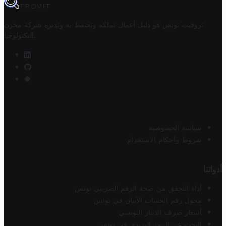
TROVIT
تروفيت تونس هو دليل أعمال تملكه وتحتفظ به وتديره
شركة مخزن
.
التكنولوجيا
سياسة الخصوصية
شروط وأحكام الاستخدام
أدواتنا
أداة التحقق من صحة الرقم الضريبي تونس
محول رقم الحساب الآيبان في تونس
أسعار صرف الدينار التونسي
البحث عن الرمز البريدي في تونس