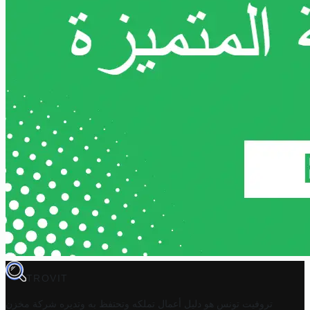
TROVIT
تروفيت تونس هو دليل أعمال تملكه وتحتفظ به وتديره
شركة مخزن