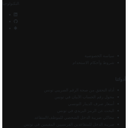
.
التكنولوجيا
سياسة الخصوصية
شروط وأحكام الاستخدام
أدواتنا
أداة التحقق من صحة الرقم الضريبي تونس
محول رقم الحساب الآيبان في تونس
أسعار صرف الدينار التونسي
البحث عن الرمز البريدي في تونس
محاكي ضريبة الدخل الشخصي للموظف/المتقاعد
ضريبة الدخل للمتقاعدين الفرنسيين المقيمين في تونس