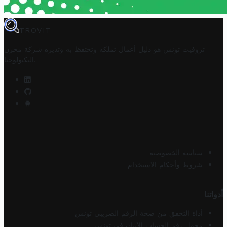
TROVIT
تروفيت تونس هو دليل أعمال تملكه وتحتفظ به وتديره
شركة مخزن
.
التكنولوجيا
سياسة الخصوصية
شروط وأحكام الاستخدام
أدواتنا
أداة التحقق من صحة الرقم الضريبي تونس
محول رقم الحساب الآيبان في تونس