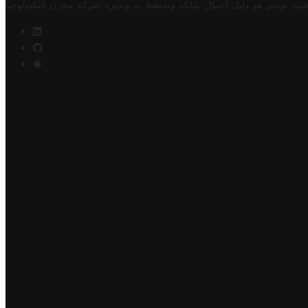
فيت تونس هو دليل أعمال تملكه وتحتفظ به وتديره
شركة مخزن التكنولوجيا