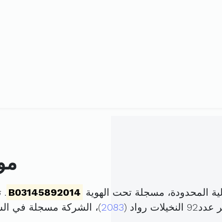
مو
ة المحدودة، مسجلة تحت الهوية
B03145892014
. تم
 رواد (
2083
)، الشركة مسجلة في ا