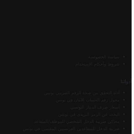
سياسة الخصوصية
شروط وأحكام الاستخدام
أدواتنا
أداة التحقق من صحة الرقم الضريبي تونس
محول رقم الحساب الآيبان في تونس
أسعار صرف الدينار التونسي
البحث عن الرمز البريدي في تونس
محاكي ضريبة الدخل الشخصي للموظف/المتقاعد
ضريبة الدخل للمتقاعدين الفرنسيين المقيمين في تونس