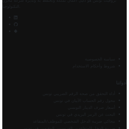
تروفيت تونس هو دليل أعمال تملكه وتحتفظ به وتديره
شركة مخزن
.
التكنولوجيا
سياسة الخصوصية
شروط وأحكام الاستخدام
أدواتنا
أداة التحقق من صحة الرقم الضريبي تونس
محول رقم الحساب الآيبان في تونس
أسعار صرف الدينار التونسي
البحث عن الرمز البريدي في تونس
محاكي ضريبة الدخل الشخصي للموظف/المتقاعد
ضريبة الدخل للمتقاعدين الفرنسيين المقيمين في تونس