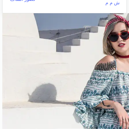
ش م م