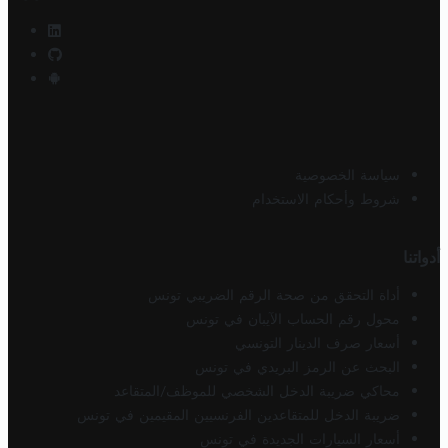
سياسة الخصوصية
شروط وأحكام الاستخدام
أدواتنا
أداة التحقق من صحة الرقم الضريبي تونس
محول رقم الحساب الآيبان في تونس
أسعار صرف الدينار التونسي
البحث عن الرمز البريدي في تونس
محاكي ضريبة الدخل الشخصي للموظف/المتقاعد
ضريبة الدخل للمتقاعدين الفرنسيين المقيمين في تونس
أسعار السيارات الجديدة في تونس