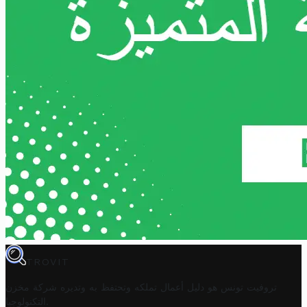
TROVIT
تروفيت تونس هو دليل أعمال تملكه وتحتفظ به وتديره
شركة مخزن
.
التكنولوجيا