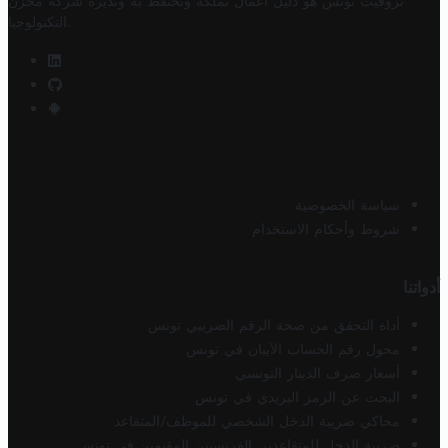
تروفيت تونس هو دليل أعمال تملكه وتحتفظ به وتديره
شركة مخزن
.
التكنولوجيا
سياسة الخصوصية
شروط وأحكام الاستخدام
أدواتنا
أداة التحقق من صحة الرقم الضريبي تونس
محول رقم الحساب الآيبان في تونس
أسعار صرف الدينار التونسي
البحث عن الرمز البريدي في تونس
محاكي ضريبة الدخل الشخصي للموظف/المتقاعد
ضريبة الدخل للمتقاعدين الفرنسيين المقيمين في تونس