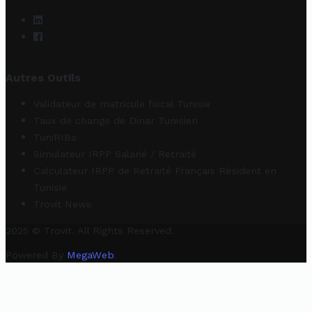
Autres Outils
Validateur de matricule fiscal Tunisie
Taux de change de Dinar Tunisien
TuniRIBs
Simulateur IRPP Salarié / Retraité
Calculateur IRPP de Retraité Français Résident en
Tunisie
Trovit News
2025 © Trovit. All Rights Reserved.
Powered By
MegaWeb
.