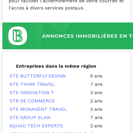
pour faciliter l'acheminement de votre courrier et
l'accès à divers services postaux.
Entreprises dans la même région
STE BUTTERFLY DESIGN
9 ans
STE THINK TRAVEL
7 ans
STE INNOVATION T
3 ans
STR DE COMMERCE
2 ans
STE MONAGENT TRAVEL
3 ans
STE GROUP ELAN
7 ans
SQUAD TECH EXPERTS
2 ans