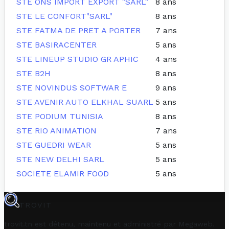
STE ONS IMPORT EXPORT "SARL"
8 ans
STE LE CONFORT"SARL"
8 ans
STE FATMA DE PRET A PORTER
7 ans
STE BASIRACENTER
5 ans
STE LINEUP STUDIO GR APHIC
4 ans
STE B2H
8 ans
STE NOVINDUS SOFTWAR E
9 ans
STE AVENIR AUTO ELKHAL SUARL
5 ans
STE PODIUM TUNISIA
8 ans
STE RIO ANIMATION
7 ans
STE GUEDRI WEAR
5 ans
STE NEW DELHI SARL
5 ans
SOCIETE ELAMIR FOOD
5 ans
TROVIT
trovit.tn est détenu, maintenu et administré par
Megaweb
.