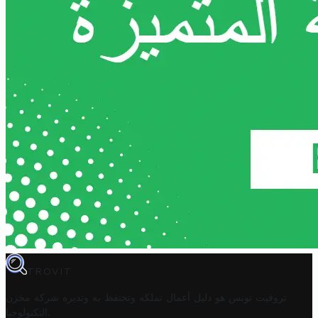
TROVIT
تروفيت تونس هو دليل أعمال تملكه وتحتفظ به وتديره
شركة مخزن
.
التكنولوجيا