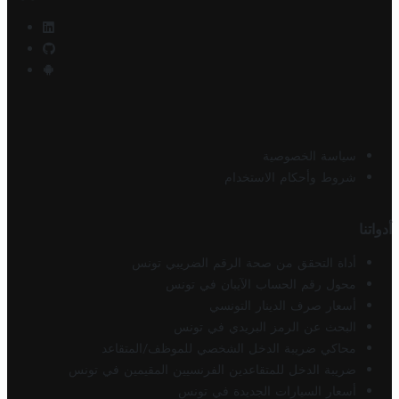
سياسة الخصوصية
شروط وأحكام الاستخدام
أدواتنا
أداة التحقق من صحة الرقم الضريبي تونس
محول رقم الحساب الآيبان في تونس
أسعار صرف الدينار التونسي
البحث عن الرمز البريدي في تونس
محاكي ضريبة الدخل الشخصي للموظف/المتقاعد
ضريبة الدخل للمتقاعدين الفرنسيين المقيمين في تونس
أسعار السيارات الجديدة في تونس