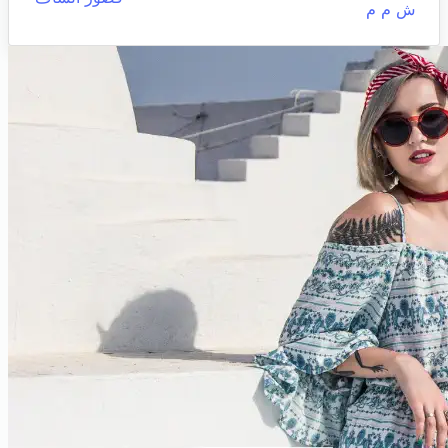
ش م م