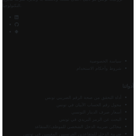
.
التكنولوجيا
سياسة الخصوصية
شروط وأحكام الاستخدام
أدواتنا
أداة التحقق من صحة الرقم الضريبي تونس
محول رقم الحساب الآيبان في تونس
أسعار صرف الدينار التونسي
البحث عن الرمز البريدي في تونس
محاكي ضريبة الدخل الشخصي للموظف/المتقاعد
ضريبة الدخل للمتقاعدين الفرنسيين المقيمين في تونس