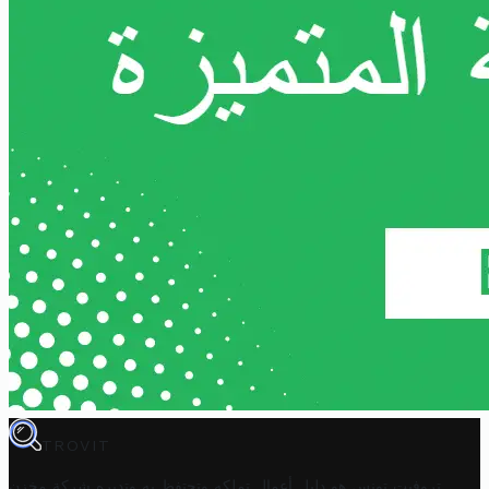
TROVIT
تروفيت تونس هو دليل أعمال تملكه وتحتفظ به وتديره
شركة مخزن