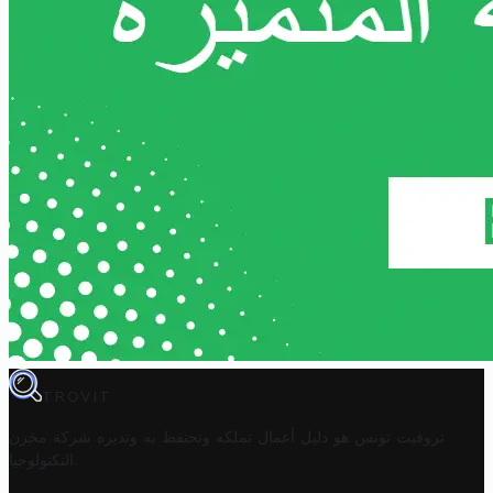
TROVIT
تروفيت تونس هو دليل أعمال تملكه وتحتفظ به وتديره
شركة مخزن
.
التكنولوجيا