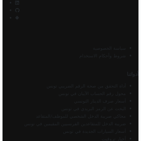
سياسة الخصوصية
شروط وأحكام الاستخدام
أدواتنا
أداة التحقق من صحة الرقم الضريبي تونس
محول رقم الحساب الآيبان في تونس
أسعار صرف الدينار التونسي
البحث عن الرمز البريدي في تونس
محاكي ضريبة الدخل الشخصي للموظف/المتقاعد
ضريبة الدخل للمتقاعدين الفرنسيين المقيمين في تونس
أسعار السيارات الجديدة في تونس
أخبار تروفيت