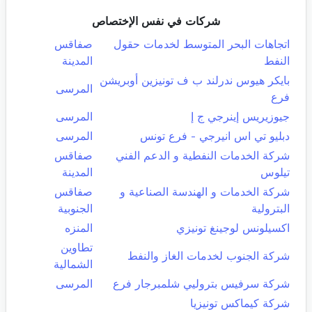
شركات في نفس الإختصاص
اتجاهات البحر المتوسط لخدمات حقول
صفاقس
النفط
المدينة
بايكر هيوس ندرلند ب ف تونيزين أوبريشن
المرسى
فرع
جيوزيريس إينرجي ج إ
المرسى
دبليو تي اس انيرجي - فرع تونس
المرسى
شركة الخدمات النفطية و الدعم الفني
صفاقس
تيلوس
المدينة
شركة الخدمات و الهندسة الصناعية و
صفاقس
البترولية
الجنوبية
اكسيلونس لوجينغ تونيزي
المنزه
تطاوين
شركة الجنوب لخدمات الغاز والنفط
الشمالية
شركة سرفيس بتروليي شلمبرجار فرع
المرسى
شركة كيماكس تونيزيا