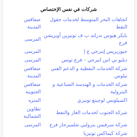
شركات في نفس الإختصاص
اتجاهات البحر المتوسط لخدمات حقول
صفاقس
النفط
المدينة
بايكر هيوس ندرلند ب ف تونيزين أوبريشن
المرسى
فرع
جيوزيريس إينرجي ج إ
المرسى
دبليو تي اس انيرجي - فرع تونس
المرسى
شركة الخدمات النفطية و الدعم الفني
صفاقس
تيلوس
المدينة
شركة الخدمات و الهندسة الصناعية و
صفاقس
البترولية
الجنوبية
اكسيلونس لوجينغ تونيزي
المنزه
تطاوين
شركة الجنوب لخدمات الغاز والنفط
الشمالية
شركة سرفيس بتروليي شلمبرجار فرع
المرسى
شركة كيماكس تونيزيا