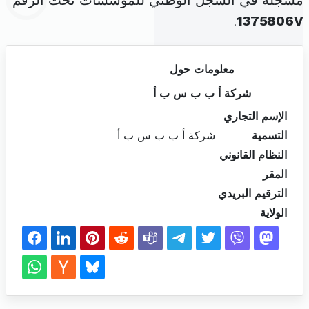
مسجلة في السجل الوطني للمؤسسات تحت الرقم
.
1375806V
معلومات حول
شركة أ ب ب س ب أ
الإسم التجاري
التسمية
شركة أ ب ب س ب أ
النظام القانوني
المقر
الترقيم البريدي
الولاية