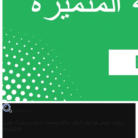
TROVIT
تروفيت تونس هو دليل أعمال تملكه وتحتفظ به وتديره
شركة مخزن
.
التكنولوجيا