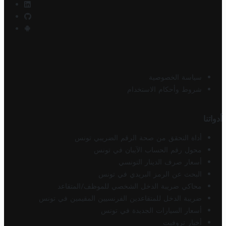
سياسة الخصوصية
شروط وأحكام الاستخدام
أدواتنا
أداة التحقق من صحة الرقم الضريبي تونس
محول رقم الحساب الآيبان في تونس
أسعار صرف الدينار التونسي
البحث عن الرمز البريدي في تونس
محاكي ضريبة الدخل الشخصي للموظف/المتقاعد
ضريبة الدخل للمتقاعدين الفرنسيين المقيمين في تونس
أسعار السيارات الجديدة في تونس
أخبار تروفيت