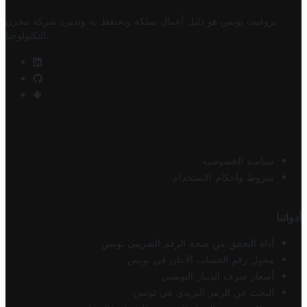
تروفيت تونس هو دليل أعمال تملكه وتحتفظ به وتديره
شركة مخزن
.
التكنولوجيا
سياسة الخصوصية
شروط وأحكام الاستخدام
أدواتنا
أداة التحقق من صحة الرقم الضريبي تونس
محول رقم الحساب الآيبان في تونس
أسعار صرف الدينار التونسي
البحث عن الرمز البريدي في تونس