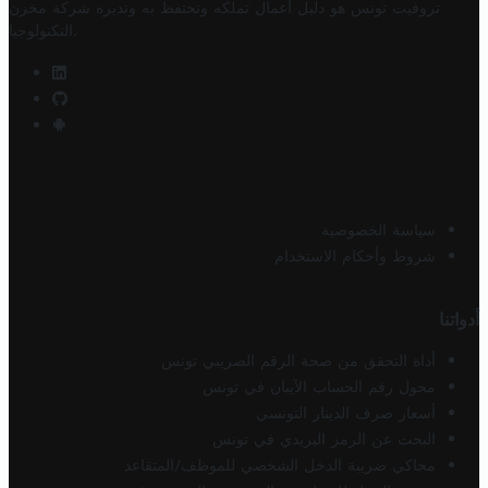
تروفيت تونس هو دليل أعمال تملكه وتحتفظ به وتديره
شركة مخزن
.
التكنولوجيا
سياسة الخصوصية
شروط وأحكام الاستخدام
أدواتنا
أداة التحقق من صحة الرقم الضريبي تونس
محول رقم الحساب الآيبان في تونس
أسعار صرف الدينار التونسي
البحث عن الرمز البريدي في تونس
محاكي ضريبة الدخل الشخصي للموظف/المتقاعد