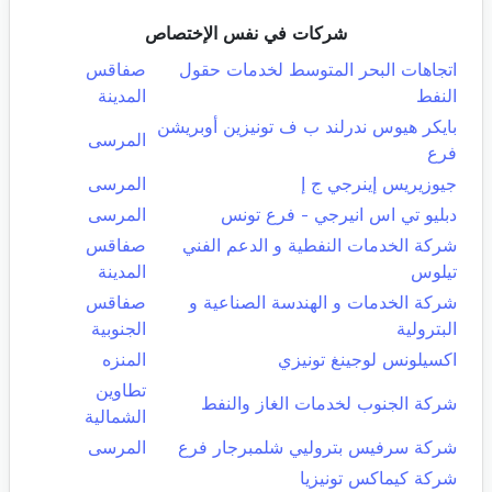
شركات في نفس الإختصاص
اتجاهات البحر المتوسط لخدمات حقول
صفاقس
النفط
المدينة
بايكر هيوس ندرلند ب ف تونيزين أوبريشن
المرسى
فرع
جيوزيريس إينرجي ج إ
المرسى
دبليو تي اس انيرجي - فرع تونس
المرسى
شركة الخدمات النفطية و الدعم الفني
صفاقس
تيلوس
المدينة
شركة الخدمات و الهندسة الصناعية و
صفاقس
البترولية
الجنوبية
اكسيلونس لوجينغ تونيزي
المنزه
تطاوين
شركة الجنوب لخدمات الغاز والنفط
الشمالية
شركة سرفيس بتروليي شلمبرجار فرع
المرسى
شركة كيماكس تونيزيا