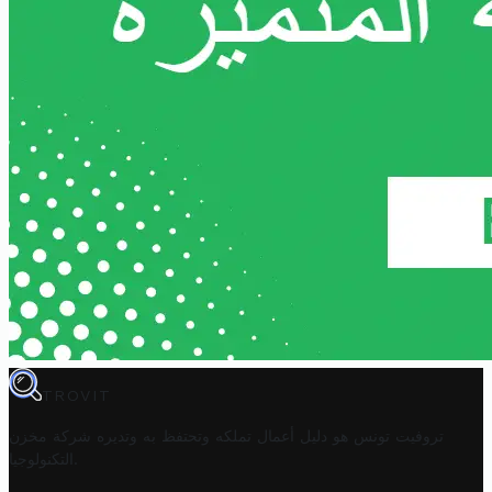
TROVIT
تروفيت تونس هو دليل أعمال تملكه وتحتفظ به وتديره
شركة مخزن
.
التكنولوجيا