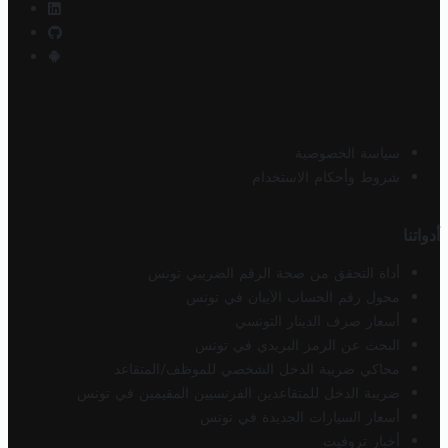
سياسة الخصوصية
شروط وأحكام الاستخدام
أدواتنا
أداة التحقق من صحة الرقم الضريبي تونس
محول رقم الحساب الآيبان في تونس
أسعار صرف الدينار التونسي
البحث عن الرمز البريدي في تونس
محاكي ضريبة الدخل الشخصي للموظف/المتقاعد
ضريبة الدخل للمتقاعدين الفرنسيين المقيمين في تونس
أسعار السيارات الجديدة في تونس
أخبار تروفيت