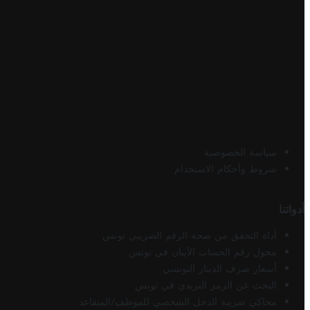
سياسة الخصوصية
شروط وأحكام الاستخدام
أدواتنا
أداة التحقق من صحة الرقم الضريبي تونس
محول رقم الحساب الآيبان في تونس
أسعار صرف الدينار التونسي
البحث عن الرمز البريدي في تونس
محاكي ضريبة الدخل الشخصي للموظف/المتقاعد