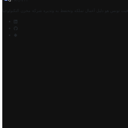
TROVIT
فيت تونس هو دليل أعمال تملكه وتحتفظ به وتديره
شركة مخزن التكنولوجيا