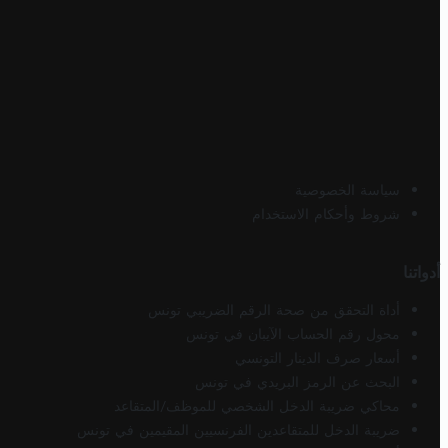
سياسة الخصوصية
شروط وأحكام الاستخدام
أدواتنا
أداة التحقق من صحة الرقم الضريبي تونس
محول رقم الحساب الآيبان في تونس
أسعار صرف الدينار التونسي
البحث عن الرمز البريدي في تونس
محاكي ضريبة الدخل الشخصي للموظف/المتقاعد
ضريبة الدخل للمتقاعدين الفرنسيين المقيمين في تونس