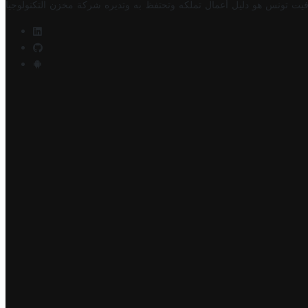
فيت تونس هو دليل أعمال تملكه وتحتفظ به وتديره
شركة مخزن التكنولوجيا