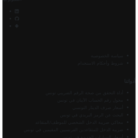
سياسة الخصوصية
شروط وأحكام الاستخدام
أدواتنا
أداة التحقق من صحة الرقم الضريبي تونس
محول رقم الحساب الآيبان في تونس
أسعار صرف الدينار التونسي
البحث عن الرمز البريدي في تونس
محاكي ضريبة الدخل الشخصي للموظف/المتقاعد
ضريبة الدخل للمتقاعدين الفرنسيين المقيمين في تونس
أسعار السيارات الجديدة في تونس