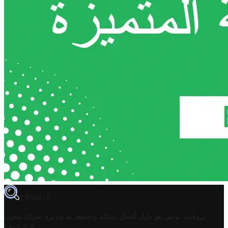
TROVIT
تروفيت تونس هو دليل أعمال تملكه وتحتفظ به وتديره
شركة مخزن
.
التكنولوجيا