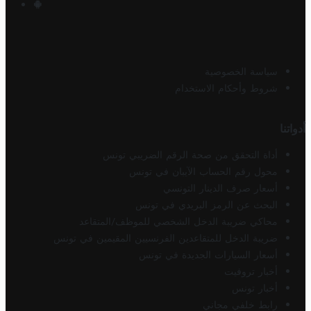
سياسة الخصوصية
شروط وأحكام الاستخدام
أدواتنا
أداة التحقق من صحة الرقم الضريبي تونس
محول رقم الحساب الآيبان في تونس
أسعار صرف الدينار التونسي
البحث عن الرمز البريدي في تونس
محاكي ضريبة الدخل الشخصي للموظف/المتقاعد
ضريبة الدخل للمتقاعدين الفرنسيين المقيمين في تونس
أسعار السيارات الجديدة في تونس
أخبار تروفيت
أخبار تونس
رابط خلفي مجاني