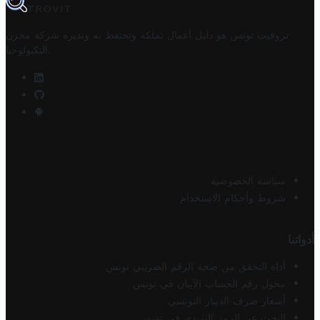
TROVIT
تروفيت تونس هو دليل أعمال تملكه وتحتفظ به وتديره
شركة مخزن
.
التكنولوجيا
سياسة الخصوصية
شروط وأحكام الاستخدام
أدواتنا
أداة التحقق من صحة الرقم الضريبي تونس
محول رقم الحساب الآيبان في تونس
أسعار صرف الدينار التونسي
البحث عن الرمز البريدي في تونس