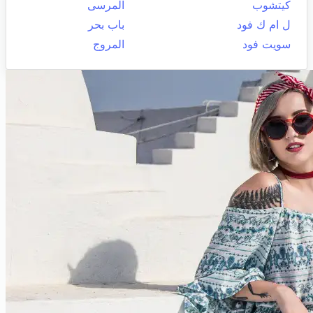
كيتشوب
المرسى
ل ام ك فود
باب بحر
سويت فود
المروج