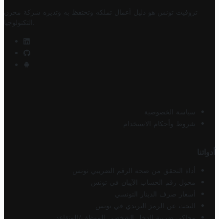
تروفيت تونس هو دليل أعمال تملكه وتحتفظ به وتديره
شركة مخزن
.
التكنولوجيا
سياسة الخصوصية
شروط وأحكام الاستخدام
أدواتنا
أداة التحقق من صحة الرقم الضريبي تونس
محول رقم الحساب الآيبان في تونس
أسعار صرف الدينار التونسي
البحث عن الرمز البريدي في تونس
محاكي ضريبة الدخل الشخصي للموظف/المتقاعد