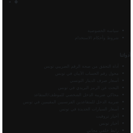
سياسة الخصوصية
شروط وأحكام الاستخدام
أدواتنا
أداة التحقق من صحة الرقم الضريبي تونس
محول رقم الحساب الآيبان في تونس
أسعار صرف الدينار التونسي
البحث عن الرمز البريدي في تونس
محاكي ضريبة الدخل الشخصي للموظف/المتقاعد
ضريبة الدخل للمتقاعدين الفرنسيين المقيمين في تونس
أسعار السيارات الجديدة في تونس
أخبار تروفيت
أخبار تونس
رابط خلفي مجاني