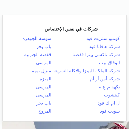
شركات في نفس الإختصاص
كومبو ستريت فود
سوسة الجوهرة
شركة هافانا فود
باب بحر
شركة تاكسي بيتزا قفصة
قفصة الجنوبية
الوفاق بيب
المرسى
شركة الملكة للبيتزا والاكلة السريعة
منزل تميم
شركة أس أر أم
المنزه
نكهة م ع م
المرسى
كيتشوب
المرسى
ل ام ك فود
باب بحر
سويت فود
المروج