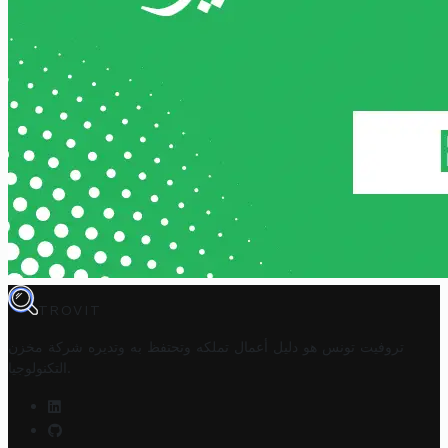
TROVIT
تروفيت تونس هو دليل أعمال تملكه وتحتفظ به وتديره
شركة مخزن
.
التكنولوجيا