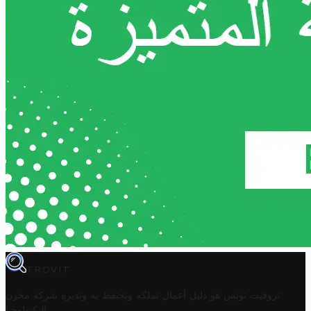
TROVIT
تروفيت تونس هو دليل أعمال تملكه وتحتفظ به وتديره
شركة مخزن
.
التكنولوجيا