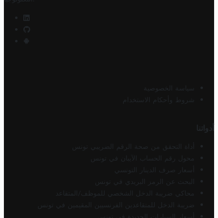
سياسة الخصوصية
شروط وأحكام الاستخدام
أدواتنا
أداة التحقق من صحة الرقم الضريبي تونس
محول رقم الحساب الآيبان في تونس
أسعار صرف الدينار التونسي
البحث عن الرمز البريدي في تونس
محاكي ضريبة الدخل الشخصي للموظف/المتقاعد
ضريبة الدخل للمتقاعدين الفرنسيين المقيمين في تونس
أسعار السيارات الجديدة في تونس