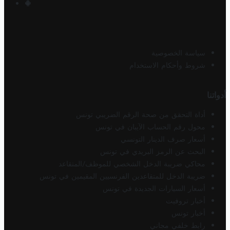
سياسة الخصوصية
شروط وأحكام الاستخدام
أدواتنا
أداة التحقق من صحة الرقم الضريبي تونس
محول رقم الحساب الآيبان في تونس
أسعار صرف الدينار التونسي
البحث عن الرمز البريدي في تونس
محاكي ضريبة الدخل الشخصي للموظف/المتقاعد
ضريبة الدخل للمتقاعدين الفرنسيين المقيمين في تونس
أسعار السيارات الجديدة في تونس
أخبار تروفيت
أخبار تونس
رابط خلفي مجاني