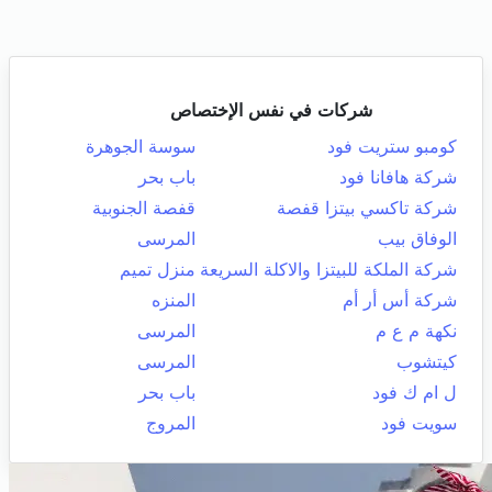
شركات في نفس الإختصاص
كومبو ستريت فود
سوسة الجوهرة
شركة هافانا فود
باب بحر
شركة تاكسي بيتزا قفصة
قفصة الجنوبية
الوفاق بيب
المرسى
شركة الملكة للبيتزا والاكلة السريعة
منزل تميم
شركة أس أر أم
المنزه
نكهة م ع م
المرسى
كيتشوب
المرسى
ل ام ك فود
باب بحر
سويت فود
المروج