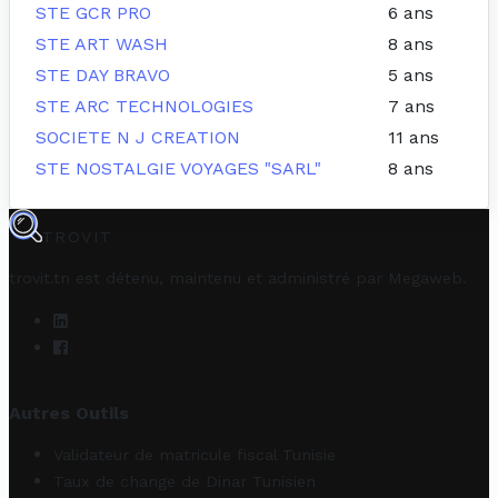
STE GCR PRO
6 ans
STE ART WASH
8 ans
STE DAY BRAVO
5 ans
STE ARC TECHNOLOGIES
7 ans
SOCIETE N J CREATION
11 ans
STE NOSTALGIE VOYAGES "SARL"
8 ans
TROVIT
trovit.tn est détenu, maintenu et administré par
Megaweb
.
Autres Outils
Validateur de matricule fiscal Tunisie
Taux de change de Dinar Tunisien