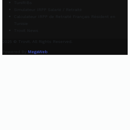
TuniRIBs
Simulateur IRPP Salarié / Retraité
Calculateur IRPP de Retraité Français Résident en
Tunisie
Trovit News
2025 © Trovit. All Rights Reserved.
Powered By
MegaWeb
.