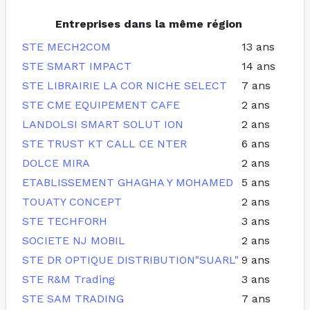
Entreprises dans la même région
STE MECH2COM
13 ans
STE SMART IMPACT
14 ans
STE LIBRAIRIE LA COR NICHE SELECT
7 ans
STE CME EQUIPEMENT CAFE
2 ans
LANDOLSI SMART SOLUT ION
2 ans
STE TRUST KT CALL CE NTER
6 ans
DOLCE MIRA
2 ans
ETABLISSEMENT GHAGHA Y MOHAMED
5 ans
TOUATY CONCEPT
2 ans
STE TECHFORH
3 ans
SOCIETE NJ MOBIL
2 ans
STE DR OPTIQUE DISTRIBUTION"SUARL"
9 ans
STE R&M Trading
3 ans
STE SAM TRADING
7 ans