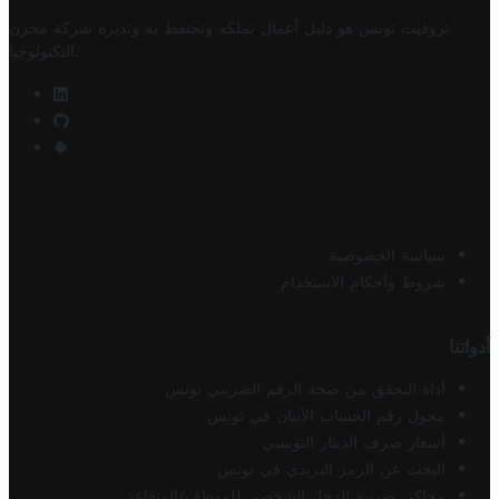
تروفيت تونس هو دليل أعمال تملكه وتحتفظ به وتديره
شركة مخزن
.
التكنولوجيا
سياسة الخصوصية
شروط وأحكام الاستخدام
أدواتنا
أداة التحقق من صحة الرقم الضريبي تونس
محول رقم الحساب الآيبان في تونس
أسعار صرف الدينار التونسي
البحث عن الرمز البريدي في تونس
محاكي ضريبة الدخل الشخصي للموظف/المتقاعد