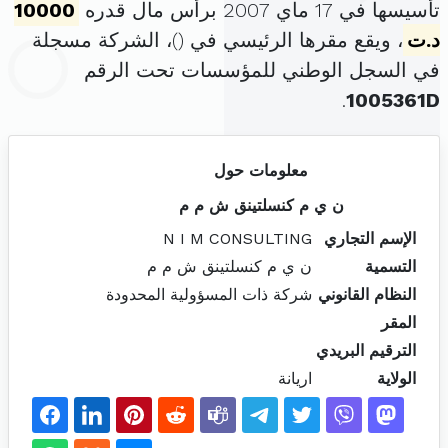
تأسيسها في 17 ماي 2007 برأس مال قدره
10000
د.ت
، ويقع مقرها الرئيسي في (
)، الشركة مسجلة
في السجل الوطني للمؤسسات تحت الرقم
.
1005361D
معلومات حول
ن ي م كنسلتينق ش م م
الإسم التجاري
N I M CONSULTING
التسمية
ن ي م كنسلتينق ش م م
النظام القانوني
شركة ذات المسؤولية المحدودة
المقر
الترقيم البريدي
الولاية
اريانة