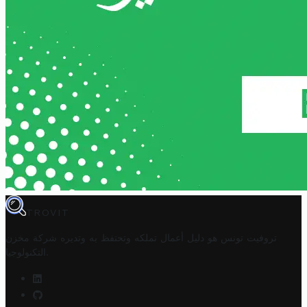
TROVIT
تروفيت تونس هو دليل أعمال تملكه وتحتفظ به وتديره
شركة مخزن
.
التكنولوجيا