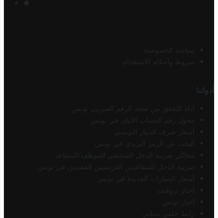
سياسة الخصوصية
شروط وأحكام الاستخدام
أدواتنا
أداة التحقق من صحة الرقم الضريبي تونس
محول رقم الحساب الآيبان في تونس
أسعار صرف الدينار التونسي
البحث عن الرمز البريدي في تونس
محاكي ضريبة الدخل الشخصي للموظف/المتقاعد
ضريبة الدخل للمتقاعدين الفرنسيين المقيمين في تونس
أسعار السيارات الجديدة في تونس
أخبار تروفيت
أخبار تونس
رابط خلفي مجاني