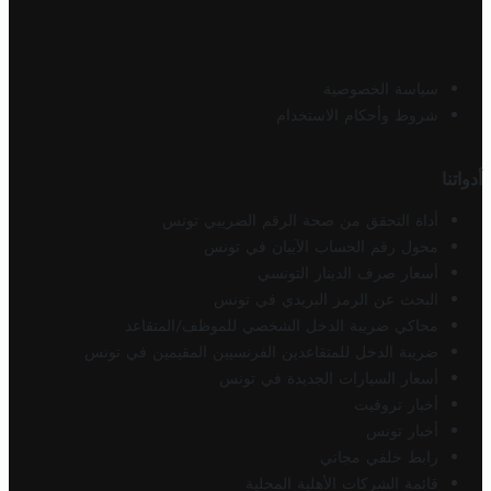
سياسة الخصوصية
شروط وأحكام الاستخدام
أدواتنا
أداة التحقق من صحة الرقم الضريبي تونس
محول رقم الحساب الآيبان في تونس
أسعار صرف الدينار التونسي
البحث عن الرمز البريدي في تونس
محاكي ضريبة الدخل الشخصي للموظف/المتقاعد
ضريبة الدخل للمتقاعدين الفرنسيين المقيمين في تونس
أسعار السيارات الجديدة في تونس
أخبار تروفيت
أخبار تونس
رابط خلفي مجاني
قائمة الشركات الأهلية المحلية