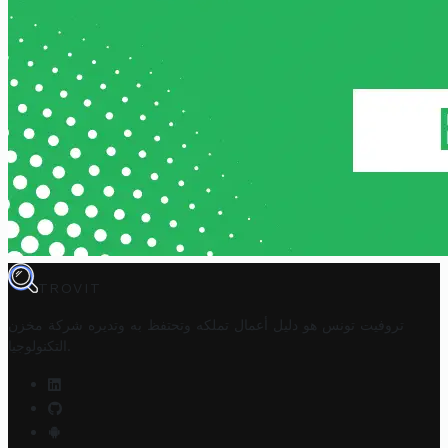
TROVIT
تروفيت تونس هو دليل أعمال تملكه وتحتفظ به وتديره
شركة مخزن
.
التكنولوجيا