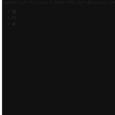
فيت تونس هو دليل أعمال تملكه وتحتفظ به وتديره
شركة مخزن التكنولوجيا