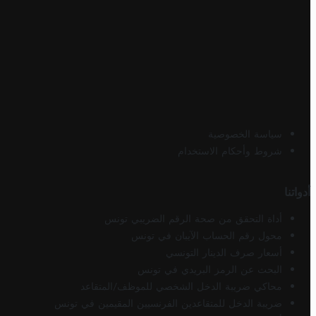
سياسة الخصوصية
شروط وأحكام الاستخدام
أدواتنا
أداة التحقق من صحة الرقم الضريبي تونس
محول رقم الحساب الآيبان في تونس
أسعار صرف الدينار التونسي
البحث عن الرمز البريدي في تونس
محاكي ضريبة الدخل الشخصي للموظف/المتقاعد
ضريبة الدخل للمتقاعدين الفرنسيين المقيمين في تونس