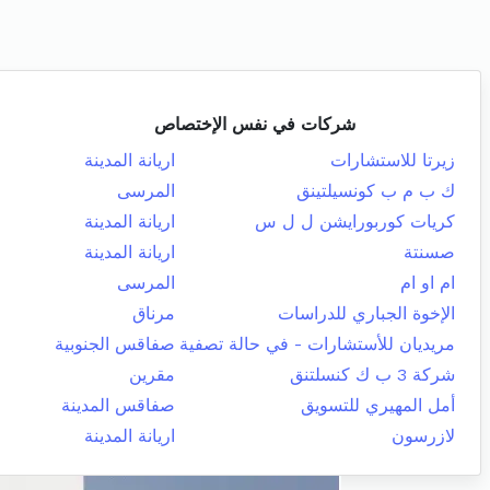
شركات في نفس الإختصاص
زيرتا للاستشارات
اريانة المدينة
ك ب م ب كونسيلتينق
المرسى
كريات كوربورايشن ل ل س
اريانة المدينة
صسنتة
اريانة المدينة
ام او ام
المرسى
الإخوة الجباري للدراسات
مرناق
مريديان للأستشارات - في حالة تصفية
صفاقس الجنوبية
شركة 3 ب ك كنسلتنق
مقرين
أمل المهيري للتسويق
صفاقس المدينة
لازرسون
اريانة المدينة