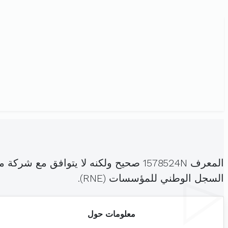
المعرف 1578524N صحيح ولكنه لا يتوا
السجل الوطني للمؤسسات (RNE).
معلومات حول