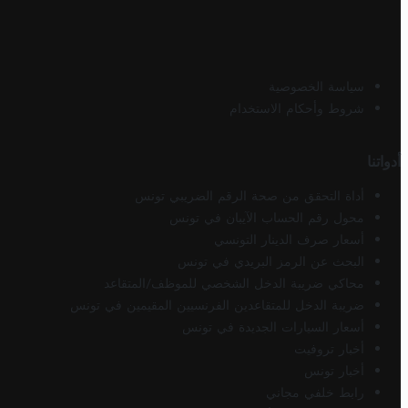
سياسة الخصوصية
شروط وأحكام الاستخدام
أدواتنا
أداة التحقق من صحة الرقم الضريبي تونس
محول رقم الحساب الآيبان في تونس
أسعار صرف الدينار التونسي
البحث عن الرمز البريدي في تونس
محاكي ضريبة الدخل الشخصي للموظف/المتقاعد
ضريبة الدخل للمتقاعدين الفرنسيين المقيمين في تونس
أسعار السيارات الجديدة في تونس
أخبار تروفيت
أخبار تونس
رابط خلفي مجاني