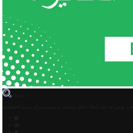
TROVIT
فيت تونس هو دليل أعمال تملكه وتحتفظ به وتديره
شركة مخزن التكنولوجيا