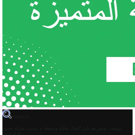
TROVIT
تروفيت تونس هو دليل أعمال تملكه وتحتفظ به وتديره
شركة مخزن
.
التكنولوجيا