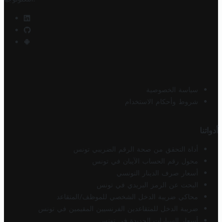
سياسة الخصوصية
شروط وأحكام الاستخدام
أدواتنا
أداة التحقق من صحة الرقم الضريبي تونس
محول رقم الحساب الآيبان في تونس
أسعار صرف الدينار التونسي
البحث عن الرمز البريدي في تونس
محاكي ضريبة الدخل الشخصي للموظف/المتقاعد
ضريبة الدخل للمتقاعدين الفرنسيين المقيمين في تونس
أسعار السيارات الجديدة في تونس