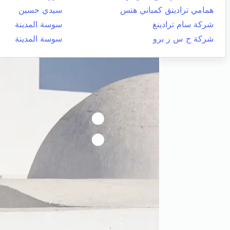
همامي ترادينق كمباني هتس
سيدي حسين
شركة سام ترادينغ
سوسة المدينة
شركة ج س ر برو
سوسة المدينة