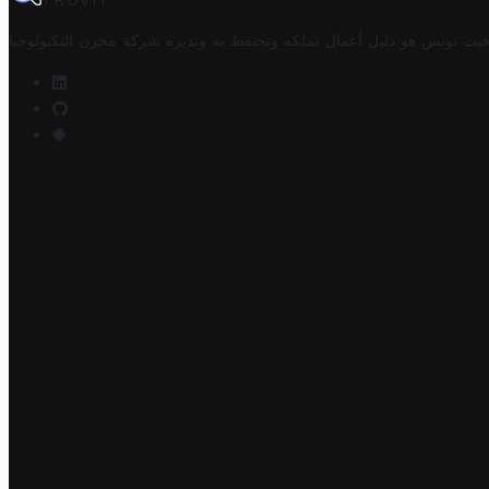
TROVIT
فيت تونس هو دليل أعمال تملكه وتحتفظ به وتديره
شركة مخزن التكنولوجيا