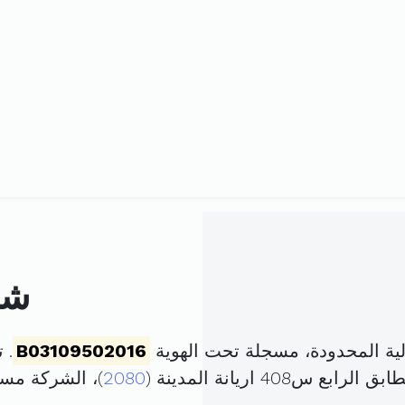
شر
ية المحدودة، مسجلة تحت الهوية
B03109502016
. تم 
40 اريانة المدينة (
2080
)، الشركة مس