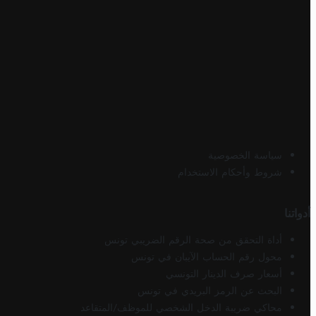
سياسة الخصوصية
شروط وأحكام الاستخدام
أدواتنا
أداة التحقق من صحة الرقم الضريبي تونس
محول رقم الحساب الآيبان في تونس
أسعار صرف الدينار التونسي
البحث عن الرمز البريدي في تونس
محاكي ضريبة الدخل الشخصي للموظف/المتقاعد