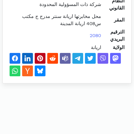
النظام
شركة ذات المسؤولية المحدودة
القانوني
محل مخابرتها اريانة سنتر مدرج ج مكتب
المقر
س408 اريانة المدينة
الترقيم
2080
البريدي
الولاية
اريانة