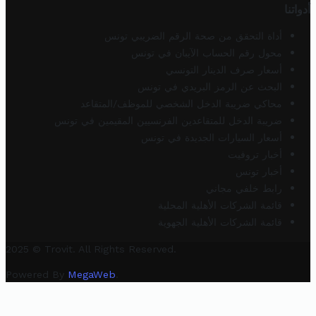
أدواتنا
أداة التحقق من صحة الرقم الضريبي تونس
محول رقم الحساب الآيبان في تونس
أسعار صرف الدينار التونسي
البحث عن الرمز البريدي في تونس
محاكي ضريبة الدخل الشخصي للموظف/المتقاعد
ضريبة الدخل للمتقاعدين الفرنسيين المقيمين في تونس
أسعار السيارات الجديدة في تونس
أخبار تروفيت
أخبار تونس
رابط خلفي مجاني
قائمة الشركات الأهلية المحلية
قائمة الشركات الأهلية الجهوية
2025 © Trovit. All Rights Reserved.
Powered By
MegaWeb
.