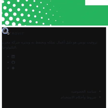
TROVIT
تروفيت تونس هو دليل أعمال تملكه وتحتفظ به وتديره
شركة مخزن
.
التكنولوجيا
سياسة الخصوصية
شروط وأحكام الاستخدام