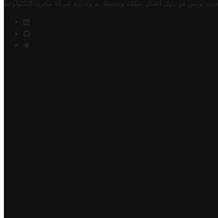
فيت تونس هو دليل أعمال تملكه وتحتفظ به وتديره
شركة مخزن التكنولوجيا