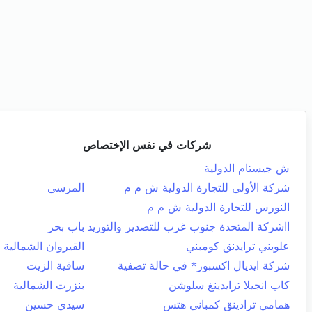
شركات في نفس الإختصاص
ش جيستام الدولية
شركة الأولى للتجارة الدولية ش م م
المرسى
النورس للتجارة الدولية ش م م
ااشركة المتحدة جنوب غرب للتصدير والتوريد
باب بحر
علويني ترايدنق كومبني
القيروان الشمالية
شركة ايديال اكسبور* في حالة تصفية
ساقية الزيت
كاب انجيلا ترايدينغ سلوشن
بنزرت الشمالية
همامي ترادينق كمباني هتس
سيدي حسين