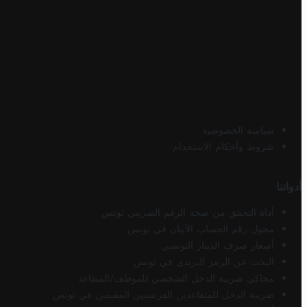
سياسة الخصوصية
شروط وأحكام الاستخدام
أدواتنا
أداة التحقق من صحة الرقم الضريبي تونس
محول رقم الحساب الآيبان في تونس
أسعار صرف الدينار التونسي
البحث عن الرمز البريدي في تونس
محاكي ضريبة الدخل الشخصي للموظف/المتقاعد
ضريبة الدخل للمتقاعدين الفرنسيين المقيمين في تونس