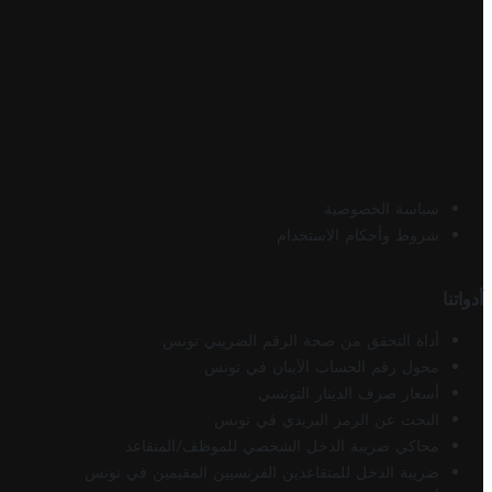
سياسة الخصوصية
شروط وأحكام الاستخدام
أدواتنا
أداة التحقق من صحة الرقم الضريبي تونس
محول رقم الحساب الآيبان في تونس
أسعار صرف الدينار التونسي
البحث عن الرمز البريدي في تونس
محاكي ضريبة الدخل الشخصي للموظف/المتقاعد
ضريبة الدخل للمتقاعدين الفرنسيين المقيمين في تونس