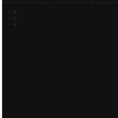
فيت تونس هو دليل أعمال تملكه وتحتفظ به وتديره
شركة مخزن التكنولوجيا