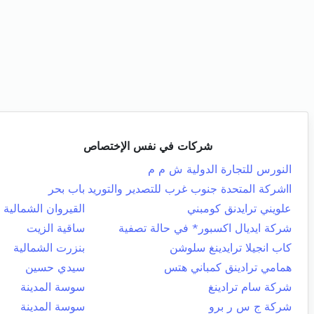
شركات في نفس الإختصاص
النورس للتجارة الدولية ش م م
ااشركة المتحدة جنوب غرب للتصدير والتوريد
باب بحر
علويني ترايدنق كومبني
القيروان الشمالية
شركة ايديال اكسبور* في حالة تصفية
ساقية الزيت
كاب انجيلا ترايدينغ سلوشن
بنزرت الشمالية
همامي ترادينق كمباني هتس
سيدي حسين
شركة سام ترادينغ
سوسة المدينة
شركة ج س ر برو
سوسة المدينة