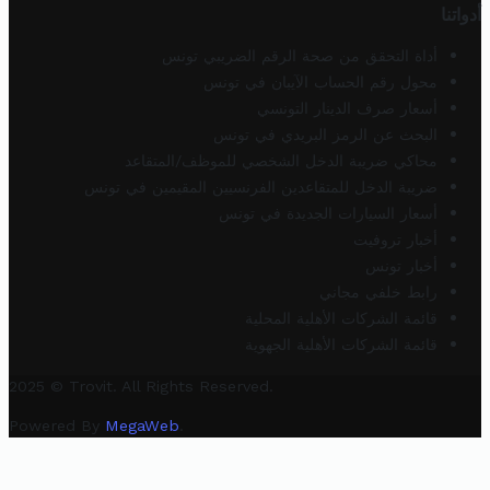
أدواتنا
أداة التحقق من صحة الرقم الضريبي تونس
محول رقم الحساب الآيبان في تونس
أسعار صرف الدينار التونسي
البحث عن الرمز البريدي في تونس
محاكي ضريبة الدخل الشخصي للموظف/المتقاعد
ضريبة الدخل للمتقاعدين الفرنسيين المقيمين في تونس
أسعار السيارات الجديدة في تونس
أخبار تروفيت
أخبار تونس
رابط خلفي مجاني
قائمة الشركات الأهلية المحلية
قائمة الشركات الأهلية الجهوية
2025 © Trovit. All Rights Reserved.
Powered By
MegaWeb
.