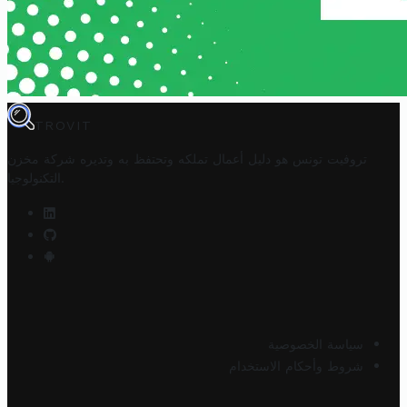
TROVIT
تروفيت تونس هو دليل أعمال تملكه وتحتفظ به وتديره
شركة مخزن
.
التكنولوجيا
سياسة الخصوصية
شروط وأحكام الاستخدام