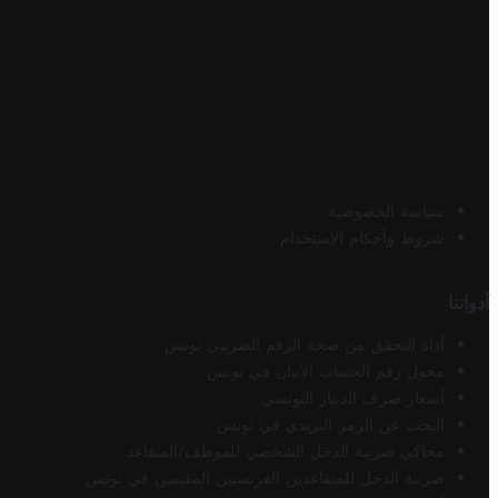
سياسة الخصوصية
شروط وأحكام الاستخدام
أدواتنا
أداة التحقق من صحة الرقم الضريبي تونس
محول رقم الحساب الآيبان في تونس
أسعار صرف الدينار التونسي
البحث عن الرمز البريدي في تونس
محاكي ضريبة الدخل الشخصي للموظف/المتقاعد
ضريبة الدخل للمتقاعدين الفرنسيين المقيمين في تونس