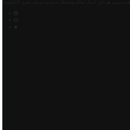
فيت تونس هو دليل أعمال تملكه وتحتفظ به وتديره
شركة مخزن التكنولوجيا