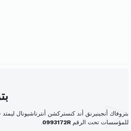
بت
بتروفاك أنجينيرنق أند كنستركشن أنترناشيونال ليمتد
للمؤسسات تحت الرقم
0993172R
.