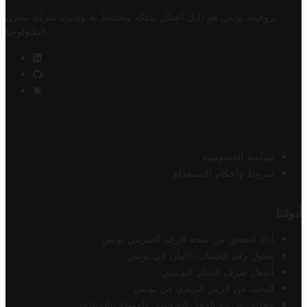
تروفيت تونس هو دليل أعمال تملكه وتحتفظ به وتديره
شركة مخزن
.
التكنولوجيا
سياسة الخصوصية
شروط وأحكام الاستخدام
أدواتنا
أداة التحقق من صحة الرقم الضريبي تونس
محول رقم الحساب الآيبان في تونس
أسعار صرف الدينار التونسي
البحث عن الرمز البريدي في تونس
محاكي ضريبة الدخل الشخصي للموظف/المتقاعد