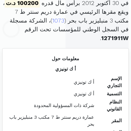
في 30 أكتوبر 2012 برأس مال قدره
100200 د.ت
،
ويقع مقرها الرئيسي في عمارة دريم سنتر ط 7
مكتب 3 منبليزير باب بحر (
1073
)، الشركة مسجلة
في السجل الوطني للمؤسسات تحت الرقم
.
1271911W
معلومات حول
أ ك تونيزي
الإسم
أ ك تونيزي
التجاري
التسمية
أ ك تونيزي
النظام
شركة ذات المسؤولية المحدودة
القانوني
عمارة دريم سنتر ط 7 مكتب 3 منبليزير باب
المقر
بحر