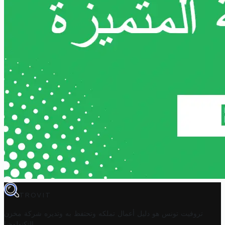
TROVIT
تروفيت تونس هو دليل أعمال تملكه وتحتفظ به وتديره
شركة مخزن
.
التكنولوجيا