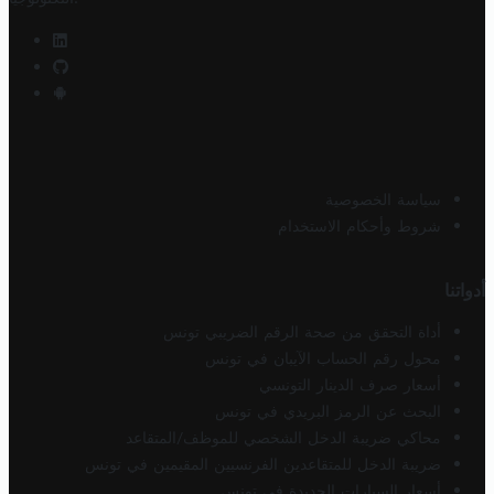
سياسة الخصوصية
شروط وأحكام الاستخدام
أدواتنا
أداة التحقق من صحة الرقم الضريبي تونس
محول رقم الحساب الآيبان في تونس
أسعار صرف الدينار التونسي
البحث عن الرمز البريدي في تونس
محاكي ضريبة الدخل الشخصي للموظف/المتقاعد
ضريبة الدخل للمتقاعدين الفرنسيين المقيمين في تونس
أسعار السيارات الجديدة في تونس