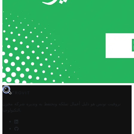
TROVIT
تروفيت تونس هو دليل أعمال تملكه وتحتفظ به وتديره
شركة مخزن
.
التكنولوجيا