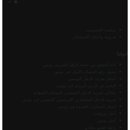
سياسة الخصوصية
شروط وأحكام الاستخدام
أدواتنا
أداة التحقق من صحة الرقم الضريبي تونس
محول رقم الحساب الآيبان في تونس
أسعار صرف الدينار التونسي
البحث عن الرمز البريدي في تونس
محاكي ضريبة الدخل الشخصي للموظف/المتقاعد
ضريبة الدخل للمتقاعدين الفرنسيين المقيمين في تونس
أسعار السيارات الجديدة في تونس
أخبار تروفيت
أخبار تونس
رابط خلفي مجاني