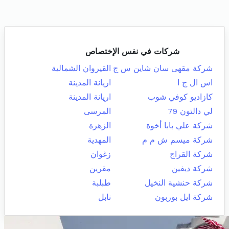
شركات في نفس الإختصاص
شركة مقهى سان شاين س ج
القيروان الشمالية
اس ال ج ا
اريانة المدينة
كازاديو كوفي شوب
اريانة المدينة
لي دالتون 79
المرسى
شركة علي بابا أخوة
الزهرة
شركة ميسم ش م م
المهدية
شركة القراج
زغوان
شركة ديفين
مقرين
شركة حنشية النخيل
طبلبة
شركة ايل بوربون
نابل