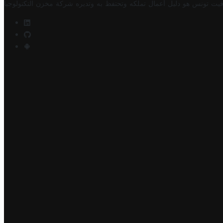
فيت تونس هو دليل أعمال تملكه وتحتفظ به وتديره
شركة مخزن التكنولوجيا