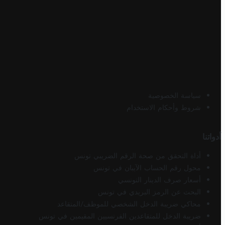
سياسة الخصوصية
شروط وأحكام الاستخدام
أدواتنا
أداة التحقق من صحة الرقم الضريبي تونس
محول رقم الحساب الآيبان في تونس
أسعار صرف الدينار التونسي
البحث عن الرمز البريدي في تونس
محاكي ضريبة الدخل الشخصي للموظف/المتقاعد
ضريبة الدخل للمتقاعدين الفرنسيين المقيمين في تونس