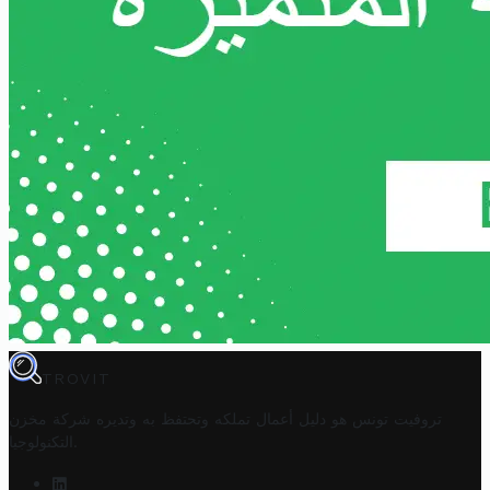
TROVIT
تروفيت تونس هو دليل أعمال تملكه وتحتفظ به وتديره
شركة مخزن
.
التكنولوجيا