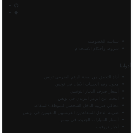
سياسة الخصوصية
شروط وأحكام الاستخدام
أدواتنا
أداة التحقق من صحة الرقم الضريبي تونس
محول رقم الحساب الآيبان في تونس
أسعار صرف الدينار التونسي
البحث عن الرمز البريدي في تونس
محاكي ضريبة الدخل الشخصي للموظف/المتقاعد
ضريبة الدخل للمتقاعدين الفرنسيين المقيمين في تونس
أسعار السيارات الجديدة في تونس
أخبار تروفيت