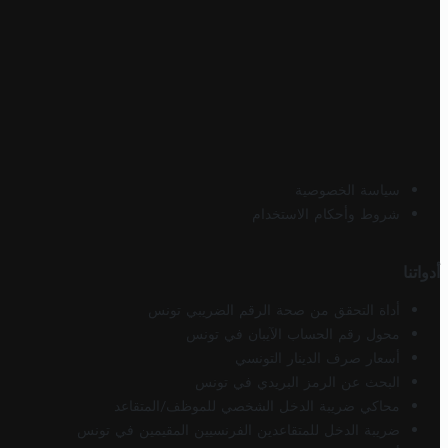
سياسة الخصوصية
شروط وأحكام الاستخدام
أدواتنا
أداة التحقق من صحة الرقم الضريبي تونس
محول رقم الحساب الآيبان في تونس
أسعار صرف الدينار التونسي
البحث عن الرمز البريدي في تونس
محاكي ضريبة الدخل الشخصي للموظف/المتقاعد
ضريبة الدخل للمتقاعدين الفرنسيين المقيمين في تونس