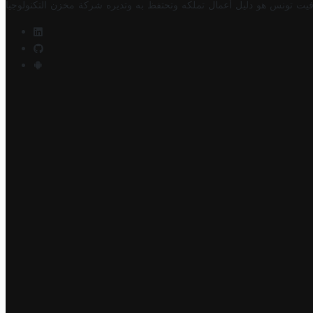
فيت تونس هو دليل أعمال تملكه وتحتفظ به وتديره
شركة مخزن التكنولوجيا