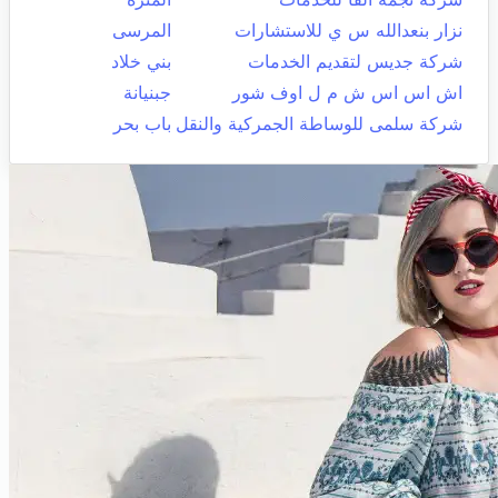
نزار بنعدالله س ي للاستشارات
المرسى
شركة جديس لتقديم الخدمات
بني خلاد
اش اس اس ش م ل اوف شور
جبنيانة
شركة سلمى للوساطة الجمركية والنقل
باب بحر