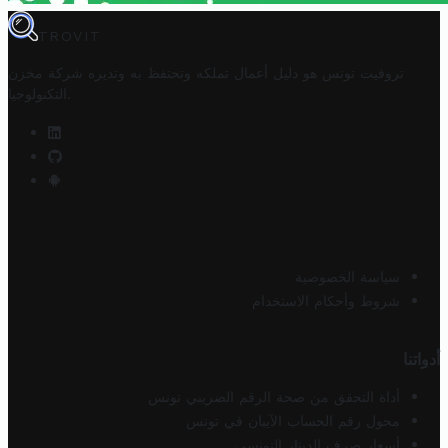
TROVIT
تروفيت تونس هو دليل أعمال تملكه وتحتفظ به وتديره
شركة مخزن
.
التكنولوجيا
سياسة الخصوصية
شروط وأحكام الاستخدام
أدواتنا
أداة التحقق من صحة الرقم الضريبي تونس
محول رقم الحساب الآيبان في تونس
أسعار صرف الدينار التونسي