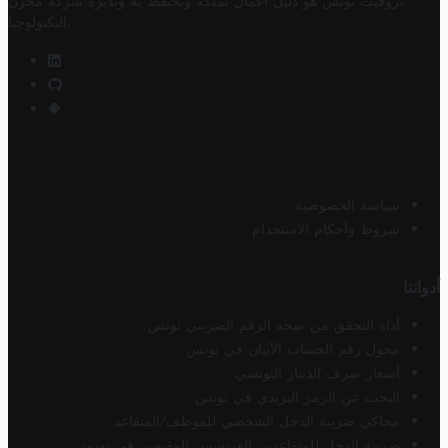
تروفيت تونس هو دليل أعمال تملكه وتحتفظ به وتديره
شركة مخزن
.
التكنولوجيا
سياسة الخصوصية
شروط وأحكام الاستخدام
أدواتنا
أداة التحقق من صحة الرقم الضريبي تونس
محول رقم الحساب الآيبان في تونس
أسعار صرف الدينار التونسي
البحث عن الرمز البريدي في تونس
محاكي ضريبة الدخل الشخصي للموظف/المتقاعد
ضريبة الدخل للمتقاعدين الفرنسيين المقيمين في تونس